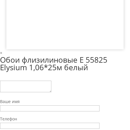
© 2018 ООО ДЦ "ПРАКТИКА", 622606, г. Нижний
Тагил, ул. Индустриальная, 3, тел.: +7 (3435) 47-64-
64
×
Обои флизилиновые Е 55825
Elysium 1,06*25м белый
Ваше имя
Телефон