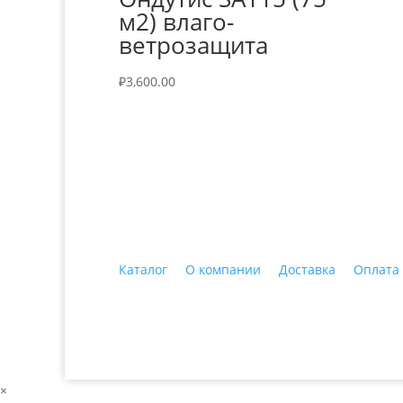
м2) влаго-
ветрозащита
₽
3,600.00
+7 (3435)
47-64-64 "Практика - строитель
Каталог
О компании
Доставка
Оплата
© 2018 ООО ДЦ "ПРАКТИКА", 622606, г. Нижний 
×