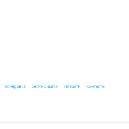
ные материалы"
Колеровка
Сертификаты
Новости
Контакты
Тагил, ул. Индустриальная, 3, тел.: +7 (3435) 47-64-64