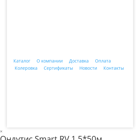
+7 (3435)
47-64-64 "Практика - строительные
материалы"
Каталог
О компании
Доставка
Оплата
Колеровка
Сертификаты
Новости
Контакты
© 2018 ООО ДЦ "ПРАКТИКА", 622606, г. Нижний
Тагил, ул. Индустриальная, 3, тел.: +7 (3435) 47-64-
64
×
Ондутис Smart RV 1,5*50м