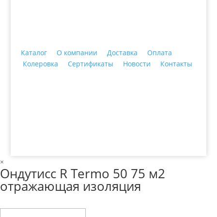
Каталог
О компании
Доставка
Оплата
Колеровка
Сертификаты
Новости
Контакты
© 2018 ООО ДЦ "ПРАКТИКА", 622606, г. Нижний
Тагил, ул. Индустриальная, 3, тел.: +7 (3435) 47-64-
64
×
Ондутисс R Termo 50 75 м2
отражающая изоляция