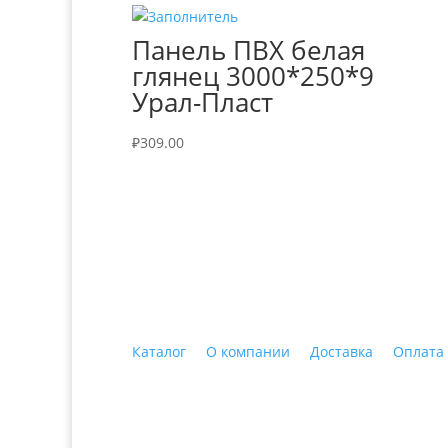
Панель ПВХ белая
глянец 3000*250*9
Урал-Пласт
₽
309.00
+7 (3435)
47-64-64 "Практика - строитель
Каталог
О компании
Доставка
Оплата
© 2018 ООО ДЦ "ПРАКТИКА", 622606, г. Нижний 