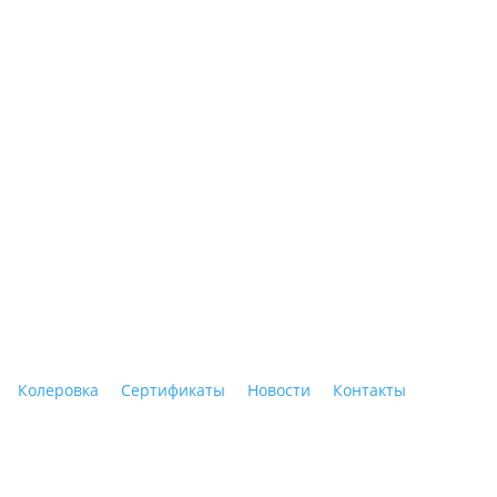
ные материалы"
Колеровка
Сертификаты
Новости
Контакты
Тагил, ул. Индустриальная, 3, тел.: +7 (3435) 47-64-64