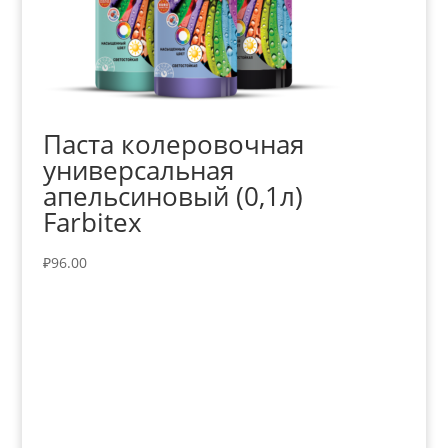
Паста колеровочная
универсальная
апельсиновый (0,1л)
Farbitex
₽
96.00
+7 (3435)
47-64-64 "Практика - строительные
материалы"