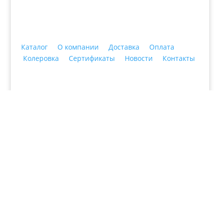
Каталог
О компании
Доставка
Оплата
Колеровка
Сертификаты
Новости
Контакты
© 2018 ООО ДЦ "ПРАКТИКА", 622606, г. Нижний
Тагил, ул. Индустриальная, 3, тел.: +7 (3435) 47-64-
64
×
Паста колеровочная
универсальная лайм (0,1 л.)
FARBITEX