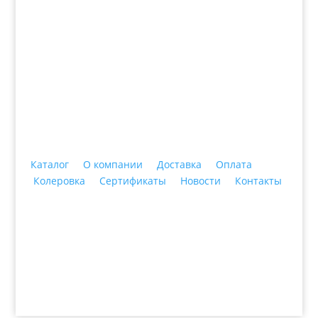
+7 (3435)
47-64-64 "Практика - строительные
материалы"
Каталог
О компании
Доставка
Оплата
Колеровка
Сертификаты
Новости
Контакты
© 2018 ООО ДЦ "ПРАКТИКА", 622606, г. Нижний
Тагил, ул. Индустриальная, 3, тел.: +7 (3435) 47-64-
64