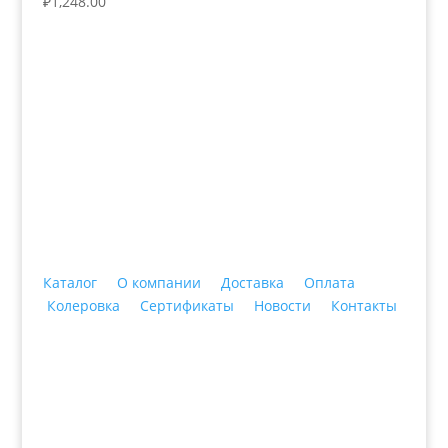
₽
1,248.00
+7 (3435)
47-64-64 "Практика - строительные
материалы"
Каталог
О компании
Доставка
Оплата
Колеровка
Сертификаты
Новости
Контакты
© 2018 ООО ДЦ "ПРАКТИКА", 622606, г. Нижний
Тагил, ул. Индустриальная, 3, тел.: +7 (3435) 47-64-
64