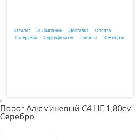
Каталог
О компании
Доставка
Оплата
Колеровка
Сертификаты
Новости
Контакты
© 2018 ООО ДЦ "ПРАКТИКА", 622606, г. Нижний
Тагил, ул. Индустриальная, 3, тел.: +7 (3435) 47-64-
64
×
Порог Алюминевый С4 НЕ 1,80см
Серебро