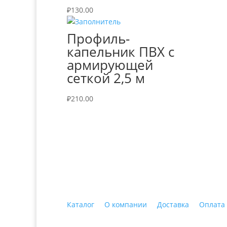
₽
130.00
Профиль-
капельник ПВХ с
армирующей
сеткой 2,5 м
₽
210.00
+7 (3435)
47-64-64 "Практика - строитель
Каталог
О компании
Доставка
Оплата
© 2018 ООО ДЦ "ПРАКТИКА", 622606, г. Нижний 