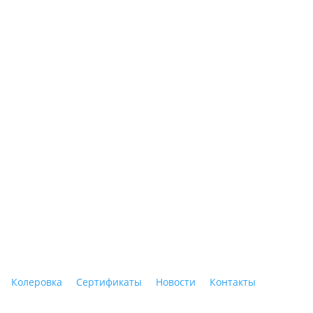
ные материалы"
Колеровка
Сертификаты
Новости
Контакты
Тагил, ул. Индустриальная, 3, тел.: +7 (3435) 47-64-64