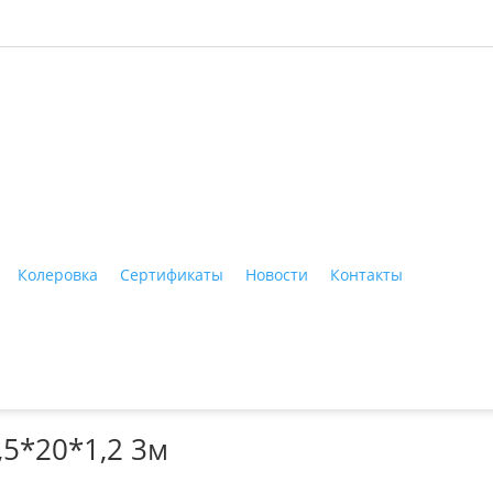
ные материалы"
Колеровка
Сертификаты
Новости
Контакты
Тагил, ул. Индустриальная, 3, тел.: +7 (3435) 47-64-64
,5*20*1,2 3м