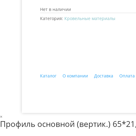
Нет в наличии
Категория:
Кровельные материалы
+7 (3435)
47-64-64 "Практика - строитель
Каталог
О компании
Доставка
Оплата
© 2018 ООО ДЦ "ПРАКТИКА", 622606, г. Нижний 
×
Профиль основной (вертик.) 65*21