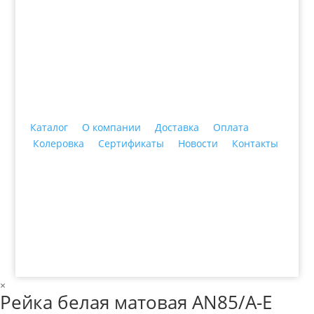
+7 (3435)
47-64-64 "Практика - строительные
материалы"
Каталог
О компании
Доставка
Оплата
Колеровка
Сертификаты
Новости
Контакты
© 2018 ООО ДЦ "ПРАКТИКА", 622606, г. Нижний
Тагил, ул. Индустриальная, 3, тел.: +7 (3435) 47-64-
64
×
Рейка белая матовая AN85/A-E