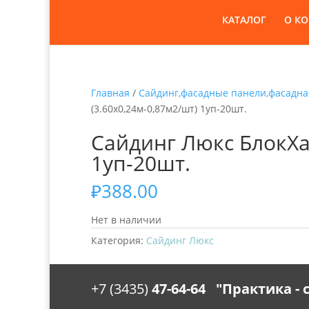
КАТАЛОГ
О К
Главная
/
Сайдинг,фасадные панели,фасадна
(3.60х0,24м-0,87м2/шт) 1уп-20шт.
Сайдинг Люкс БлокХау
1уп-20шт.
₽
388.00
Нет в наличии
Категория:
Сайдинг Люкс
+7 (3435)
47-64-64 "Практика -