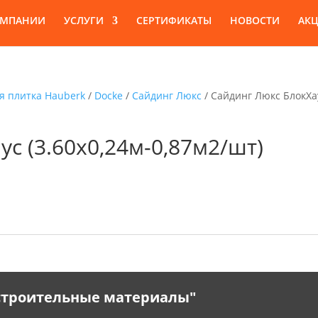
ОМПАНИИ
УСЛУГИ
СЕРТИФИКАТЫ
НОВОСТИ
АК
я плитка Hauberk
/
Docke
/
Сайдинг Люкс
/ Сайдинг Люкс БлокХа
с (3.60х0,24м-0,87м2/шт)
 строительные материалы"