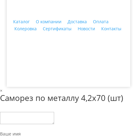
Каталог
О компании
Доставка
Оплата
Колеровка
Сертификаты
Новости
Контакты
© 2018 ООО ДЦ "ПРАКТИКА", 622606, г. Нижний
Тагил, ул. Индустриальная, 3, тел.: +7 (3435) 47-64-
64
×
Саморез по металлу 4,2х70 (шт)
Ваше имя