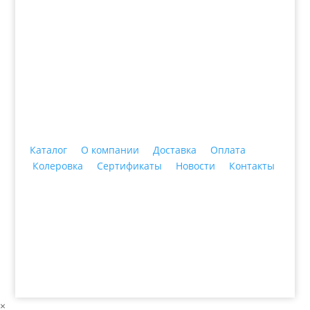
+7 (3435)
47-64-64 "Практика - строительные
материалы"
Каталог
О компании
Доставка
Оплата
Колеровка
Сертификаты
Новости
Контакты
© 2018 ООО ДЦ "ПРАКТИКА", 622606, г. Нижний
Тагил, ул. Индустриальная, 3, тел.: +7 (3435) 47-64-
64
×