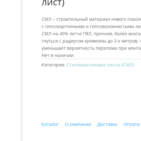
лист)
СМЛ – строительный материал нового поко
с гипсокартонными и гипсоволокнистыми лис
СМЛ на 40% легче ГВЛ, прочнее, более влаг
гнуться с радиусом кривизны до 3-х метров,
уменьшает вероятность перелома при монта
Нет в наличии
Категория:
Стекломагниевые листы (СМЛ)
+7 (3435)
47-64-64 "Практика - строитель
Каталог
О компании
Доставка
Оплата
© 2018 ООО ДЦ "ПРАКТИКА", 622606, г. Нижний 