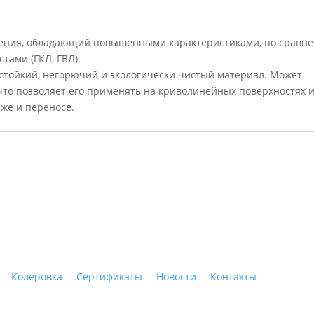
ления, обладающий повышенными характеристиками, по сравн
тами (ГКЛ, ГВЛ).
остойкий, негорючий и экологически чистый материал. Может
 что позволяет его применять на криволинейных поверхностях 
же и переносе.
ные материалы"
Колеровка
Сертификаты
Новости
Контакты
Тагил, ул. Индустриальная, 3, тел.: +7 (3435) 47-64-64