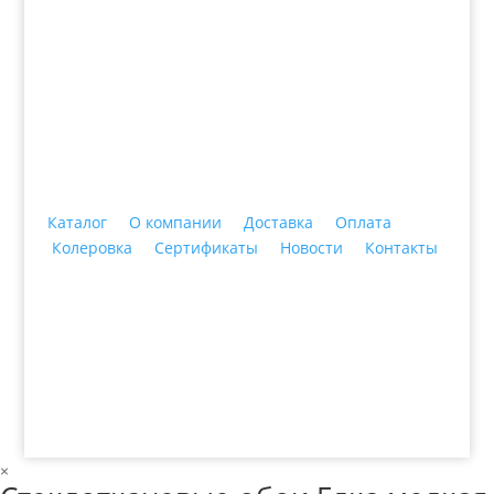
+7 (3435)
47-64-64 "Практика - строительные
материалы"
Каталог
О компании
Доставка
Оплата
Колеровка
Сертификаты
Новости
Контакты
© 2018 ООО ДЦ "ПРАКТИКА", 622606, г. Нижний
Тагил, ул. Индустриальная, 3, тел.: +7 (3435) 47-64-
64
×