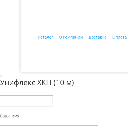
+7 (3435)
47-64-64 "Практика - строитель
Каталог
О компании
Доставка
Оплата
© 2018 ООО ДЦ "ПРАКТИКА", 622606, г. Нижний 
×
Унифлекс ХКП (10 м)
Ваше имя