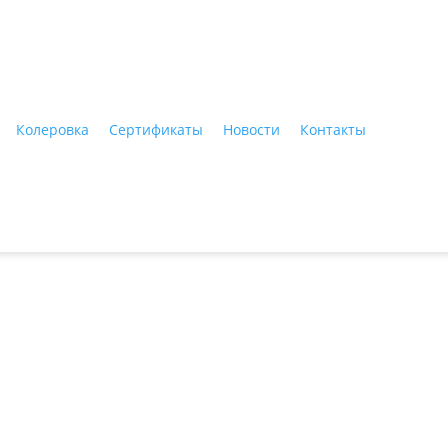
ные материалы"
Колеровка
Сертификаты
Новости
Контакты
Тагил, ул. Индустриальная, 3, тел.: +7 (3435) 47-64-64