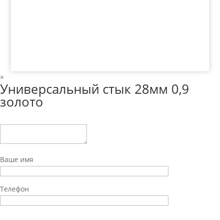
© 2018 ООО ДЦ "ПРАКТИКА", 622606, г. Нижний
Тагил, ул. Индустриальная, 3, тел.: +7 (3435) 47-64-
64
×
Универсальный стык 28мм 0,9
золото
Ваше имя
Телефон