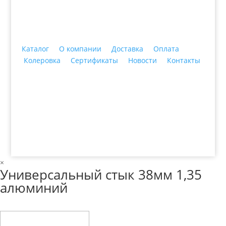
Каталог
О компании
Доставка
Оплата
Колеровка
Сертификаты
Новости
Контакты
© 2018 ООО ДЦ "ПРАКТИКА", 622606, г. Нижний
Тагил, ул. Индустриальная, 3, тел.: +7 (3435) 47-64-
64
×
Универсальный стык 38мм 1,35
алюминий