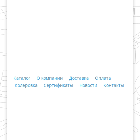
+7 (3435)
47-64-64 "Практика - строительные
материалы"
Каталог
О компании
Доставка
Оплата
Колеровка
Сертификаты
Новости
Контакты
© 2018 ООО ДЦ "ПРАКТИКА", 622606, г. Нижний
Тагил, ул. Индустриальная, 3, тел.: +7 (3435) 47-64-
64