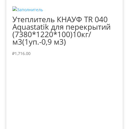
Утеплитель КНАУФ TR 040
Aquastatik для перекрытий
(7380*1220*100)10кг/
м3(1уп.-0,9 м3)
₽
1,716.00
+7 (3435)
47-64-64 "Практика - строительные
материалы"