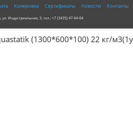
ата
Колеровка
Сертификаты
Новости
Контакты
ул. Индустриальная, 3, тел.: +7 (3435) 47-64-64
statik (1300*600*100) 22 кг/м3(1уп