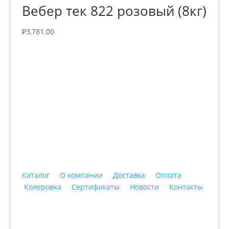
Вебер тек 822 розовый (8кг)
₽
3,781.00
+7 (3435)
47-64-64 "Практика - строительные
материалы"
Каталог
О компании
Доставка
Оплата
Колеровка
Сертификаты
Новости
Контакты
© 2018 ООО ДЦ "ПРАКТИКА", 622606, г. Нижний
Тагил, ул. Индустриальная, 3, тел.: +7 (3435) 47-64-