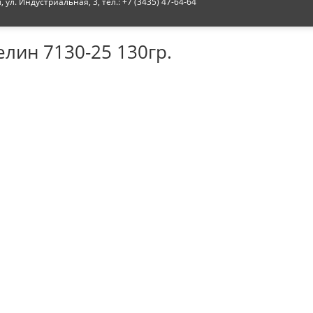
ул. Индустриальная, 3, тел.: +7 (3435) 47-64-64
елин 7130-25 130гр.