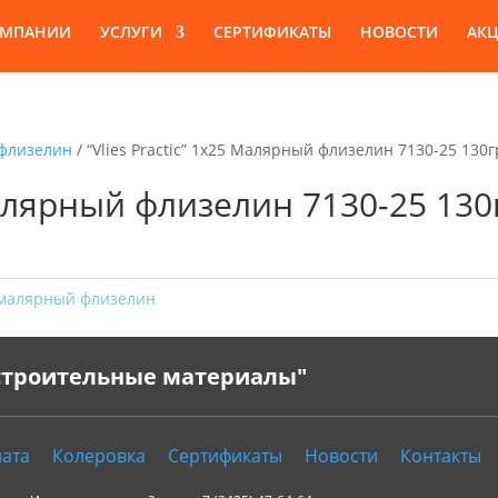
ОМПАНИИ
УСЛУГИ
СЕРТИФИКАТЫ
НОВОСТИ
АК
флизелин
/ “Vlies Practic” 1х25 Малярный флизелин 7130-25 130г
 Малярный флизелин 7130-25 130
 малярный флизелин
 строительные материалы"
ата
Колеровка
Сертификаты
Новости
Контакты