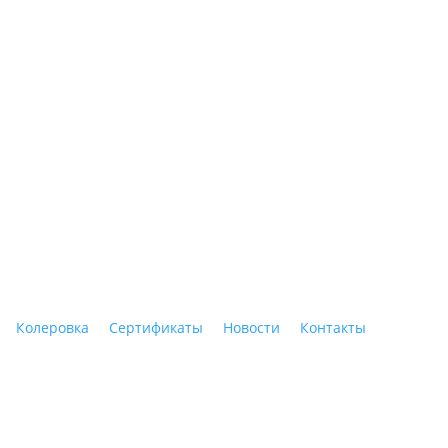
ные материалы"
Колеровка
Сертификаты
Новости
Контакты
Тагил, ул. Индустриальная, 3, тел.: +7 (3435) 47-64-64