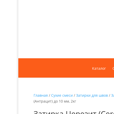
Каталог
Главная
/
Сухие смеси
/
Затирки для швов
/
З
(Антрацит) до 10 мм, 2кг
Затирка Церезит (Cere