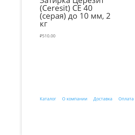
Затирка Церезит
(Ceresit) CE 40
(серая) до 10 мм, 2
кг
₽
510.00
+7 (3435)
47-64-64 "Практика - строитель
Каталог
О компании
Доставка
Оплата
© 2018 ООО ДЦ "ПРАКТИКА", 622606, г. Нижний 