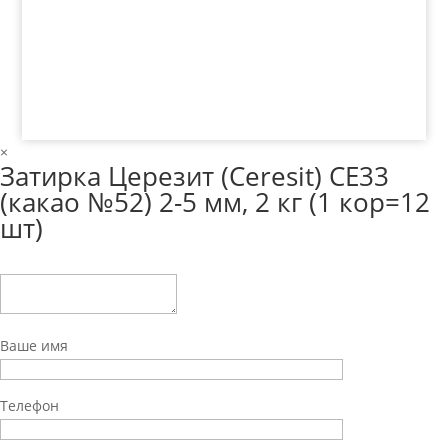
© 2018 ООО ДЦ "ПРАКТИКА", 622606, г. Нижний
Тагил, ул. Индустриальная, 3, тел.: +7 (3435) 47-64-
64
×
Затирка Церезит (Ceresit) СЕ33
(какао №52) 2-5 мм, 2 кг (1 кор=12
шт)
Ваше имя
Телефон