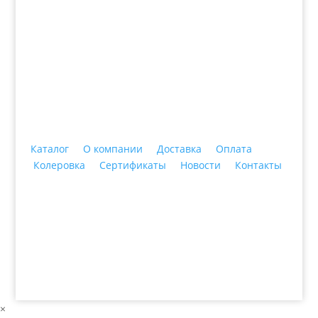
+7 (3435)
47-64-64 "Практика - строительные
материалы"
Каталог
О компании
Доставка
Оплата
Колеровка
Сертификаты
Новости
Контакты
© 2018 ООО ДЦ "ПРАКТИКА", 622606, г. Нижний
Тагил, ул. Индустриальная, 3, тел.: +7 (3435) 47-64-
64
×