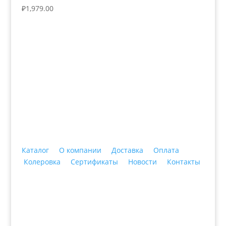
₽
1,979.00
+7 (3435)
47-64-64 "Практика - строительные
материалы"
Каталог
О компании
Доставка
Оплата
Колеровка
Сертификаты
Новости
Контакты
© 2018 ООО ДЦ "ПРАКТИКА", 622606, г. Нижний
Тагил, ул. Индустриальная, 3, тел.: +7 (3435) 47-64-
64