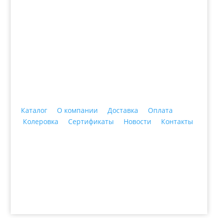
+7 (3435)
47-64-64 "Практика - строительные
материалы"
Каталог
О компании
Доставка
Оплата
Колеровка
Сертификаты
Новости
Контакты
© 2018 ООО ДЦ "ПРАКТИКА", 622606, г. Нижний
Тагил, ул. Индустриальная, 3, тел.: +7 (3435) 47-64-
64