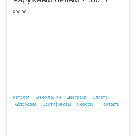
₽
90.00
+7 (3435)
47-64-64 "Практика - строительные
материалы"
Каталог
О компании
Доставка
Оплата
Колеровка
Сертификаты
Новости
Контакты
© 2018 ООО ДЦ "ПРАКТИКА", 622606, г. Нижний
Тагил, ул. Индустриальная, 3, тел.: +7 (3435) 47-64-
64