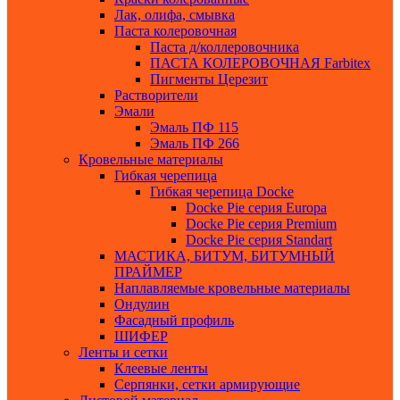
Лак, олифа, смывка
Паста колеровочная
Паста д/коллеровочника
ПАСТА КОЛЕРОВОЧНАЯ Farbitex
Пигменты Церезит
Растворители
Эмали
Эмаль ПФ 115
Эмаль ПФ 266
Кровельные материалы
Гибкая черепица
Гибкая черепица Docke
Docke Pie серия Europa
Docke Pie серия Premium
Docke Pie серия Standart
МАСТИКА, БИТУМ, БИТУМНЫЙ
ПРАЙМЕР
Наплавляемые кровельные материалы
Ондулин
Фасадный профиль
ШИФЕР
Ленты и сетки
Клеевые ленты
Серпянки, сетки армирующие