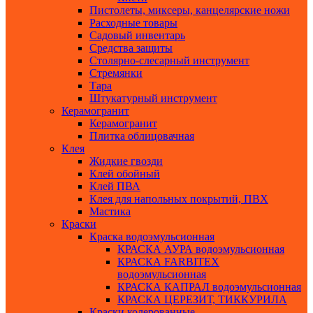
Пистолеты, миксеры, канцелярские ножи
Расходные товары
Садовый инвентарь
Средства защиты
Столярно-слесарный инструмент
Стремянки
Тара
Штукатурный инструмент
Керамогранит
Керамогранит
Плитка облицовачная
Клея
Жидкие гвозди
Клей обойный
Клей ПВА
Клея для напольных покрытий, ПВХ
Мастика
Краски
Краска водоэмульсионная
КРАСКА АУРА водоэмульсионная
КРАСКА FARBITEX
водоэмульсионная
КРАСКА КАПРАЛ водоэмульсионная
КРАСКА ЦЕРЕЗИТ, ТИККУРИЛА
Краски колерованные