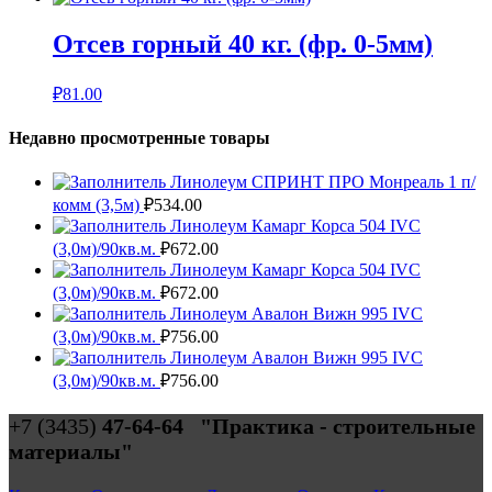
Отсев горный 40 кг. (фр. 0-5мм)
₽
81.00
Недавно просмотренные товары
Линолеум СПРИНТ ПРО Монреаль 1 п/
комм (3,5м)
₽
534.00
Линолеум Камарг Корса 504 IVC
(3,0м)/90кв.м.
₽
672.00
Линолеум Камарг Корса 504 IVC
(3,0м)/90кв.м.
₽
672.00
Линолеум Авалон Вижн 995 IVC
(3,0м)/90кв.м.
₽
756.00
Линолеум Авалон Вижн 995 IVC
(3,0м)/90кв.м.
₽
756.00
+7 (3435)
47-64-64 "Практика - строительные
материалы"