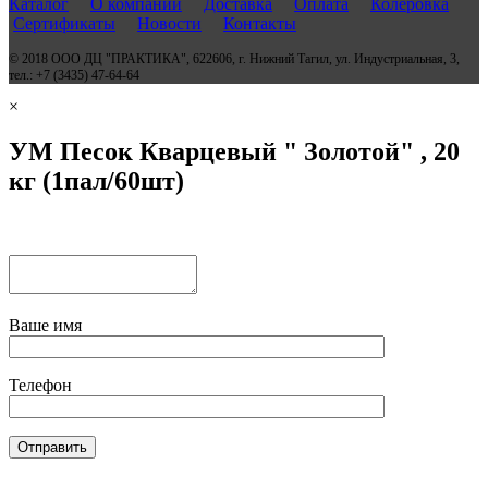
Каталог
О компании
Доставка
Оплата
Колеровка
Сертификаты
Новости
Контакты
© 2018 ООО ДЦ "ПРАКТИКА", 622606, г. Нижний Тагил, ул. Индустриальная, 3,
тел.: +7 (3435) 47-64-64
×
УМ Песок Кварцевый " Золотой" , 20
кг (1пал/60шт)
Ваше имя
Телефон