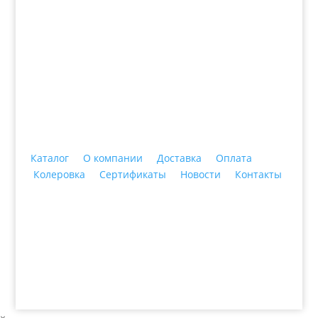
+7 (3435)
47-64-64 "Практика - строительные
материалы"
Каталог
О компании
Доставка
Оплата
Колеровка
Сертификаты
Новости
Контакты
© 2018 ООО ДЦ "ПРАКТИКА", 622606, г. Нижний
Тагил, ул. Индустриальная, 3, тел.: +7 (3435) 47-64-
64
×