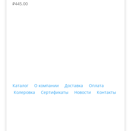
₽
445.00
+7 (3435)
47-64-64 "Практика - строительные
материалы"
Каталог
О компании
Доставка
Оплата
Колеровка
Сертификаты
Новости
Контакты
© 2018 ООО ДЦ "ПРАКТИКА", 622606, г. Нижний
Тагил, ул. Индустриальная, 3, тел.: +7 (3435) 47-64-
64