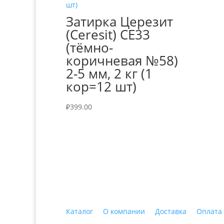
Затирка Церезит
(Ceresit) СЕ33
(тёмно-
коричневая №58)
2-5 мм, 2 кг (1
кор=12 шт)
₽
399.00
+7 (3435)
47-64-64 "Практика - строитель
Каталог
О компании
Доставка
Оплата