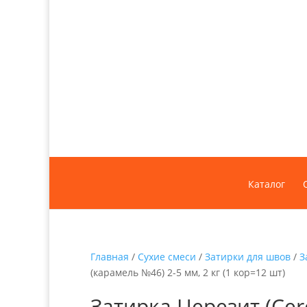
Каталог
Главная
/
Сухие смеси
/
Затирки для швов
/
З
(карамель №46) 2-5 мм, 2 кг (1 кор=12 шт)
Затирка Церезит (Cer